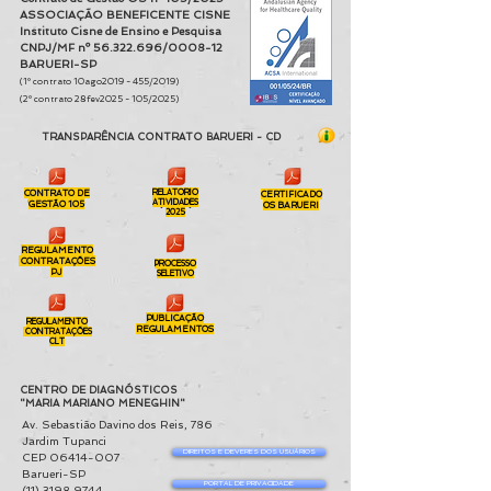
ASSOCIAÇÃO BENEFICENTE CISNE
Instituto Cisne de Ensino e Pesquisa
CNPJ/MF nº
56.322.696
/0008-12
BARUERI-SP
(1º contrato 10ago2019 - 455/2019)
(2º contrato 28fev2025 - 105/2025)
TRANSPARÊNCIA CONTRATO BARUERI - CD
CONTRATO DE
RELATORIO
CERTIFICADO
CG105
QB
PS1
ATIVIDADES
GESTÃO 105
OS BARUERI
2025
REGULAMENTO
RPJ
CONTRATAÇÕES
PROCESSO
PS1
PJ
SELETIVO
PUBLICAÇÃO
REGULAMENTO
RCLT
PRG
REGULAMENTOS
CONTRATAÇÕES
CLT
CENTRO DE DIAGNÓSTICOS
"MARIA MARIANO MENEGHIN"
Av. Sebastião Davino dos Reis, 786
Jardim Tupanci
DIREITOS E DEVERES DOS USUÁRIOS
CEP 06414-007
Barueri-SP
PORTAL DE PRIVACIDADE
(11) 3198 9744