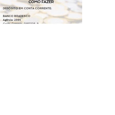
COMO FAZER
DEPÓSITO EM CONTA CORRENTE:
BANCO BRADESCO
Agência: 2384
Conta Corrente:
0812228-8
ASSOCIAÇÃO BENEFICENTE CISNE
CNPJ/MF nº
56.322.696
/0001-27
Chave PIX:
contato@institutocisne.org.br
IMPOSTO DE RENDA
PayPal
ROUPAS E ALIMENTOS