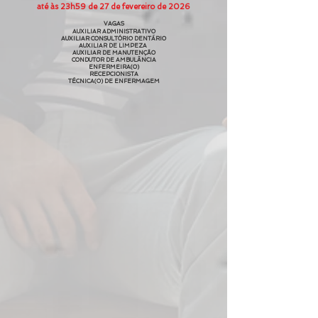
até às 23h59 de 27 de fevereiro de 2026
VAGAS
AUXILIAR ADMINISTRATIVO
AUXILIAR CONSULTÓRIO DENTÁRIO
AUXILIAR DE LIMPEZA
AUXILIAR DE MANUTENÇÃO
CONDUTOR DE AMBULÂNCIA
ENFERMEIRA(O)
RECEPCIONISTA
TÉCNICA(O) DE ENFERMAGEM