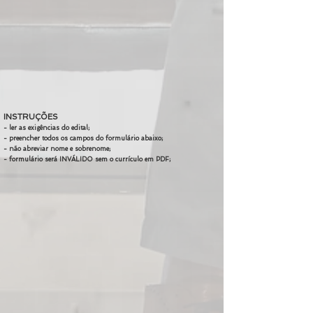
INSTRUÇÕES
- ler as exigências do edital;
- preencher todos os campos do formulário abaixo;
- não abreviar nome e sobrenome;
- formulário será INVÁLIDO sem o currículo em PDF;