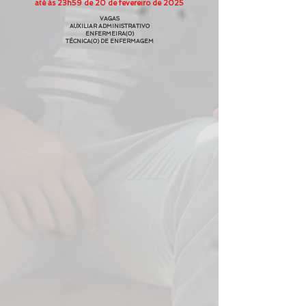
até às 23h59 de 20
de
fevereiro de 2025
VAGAS
AUXILIAR ADMINISTRATIVO
ENFERMEIRA(O)
TÉCNICA(O) DE ENFERMAGEM