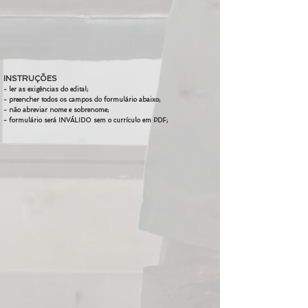
INSTRUÇÕES
- ler as exigências do edital;
- preencher todos os campos do formulário abaixo;
- não abreviar nome e sobrenome;
- formulário será INVÁLIDO sem o currículo em PDF;