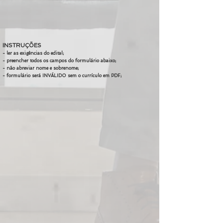
INSTRUÇÕES
- ler as exigências do edital;
- preencher todos os campos do formulário abaixo;
- não abreviar nome e sobrenome;
- formulário será INVÁLIDO sem o currículo em PDF;