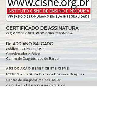
CERTIFICADO DE ASSINATURA
O QR CODE CAPTURADO
CORRESPONDE A:
Dr.
ADRIANO SALGADO
Médico - CRM
122.093
Coordenador Médico
Centro de Diagnósticos de Barueri
ASSOCIAÇÃO BENEFICENTE CISNE
ICEPES - Instituto Cisne de Ensino e Pesquisa
Centro de Diagnósticos de Barueri
CNPJ/MF
nº 56.322.
696/0011-07
Av. Sebastião Davino dos Reis, 786
Jardim Tupanci - CEP 0641
4-007
Barueri-SP
AVISO CONTRA CRIME