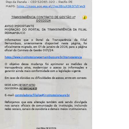
Poço da Panela - CEP 52061-320 - Recife-PE
MAPS:
https://maps.app.goo.gl/Qes3BtuX9k9TdYgx9
TRANSPARÊNCIA CONTRATO DE GESTÃO nº
001/2024
AVISO IMPORTANTE
MIGRAÇÃO DO PORTAL DA TRANSPARÊNCIA DA FILIAL
PERNAMBUCO
Informamos que o Portal da Transparência da Filial
Pernambuco, anteriormente disponível nesta página, foi
oficialmente migrado, em 01 de janeiro de 2026, para a página
oficial do Contrato de Gestão 001/24:
https://www.institutocisnepernambuco.org.br/transparencia
O objetivo dessa mudança foi aprimorar as medidas de
transparência ativa, modernizar o acesso às informações e
garantir ainda mais conformidade com a legislação vigente.
Em caso de dúvidas ou dificuldades de acesso, entre em contato:
SEDE ADM:
(81)3071 8750
OUVIDORIA:
(81)991042853
E-mail:
controladoria.filialpe@institutocisne.org.br
Reforçamos que esta alteração também está sendo divulgada
nos canais oficiais de comunicação da instituição, incluindo
redes sociais, canais de ouvidoria e demais meios institucionais.
GALERIA DE FOTOS